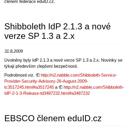
členem federace eduID.cz.
Shibboleth IdP 2.1.3 a nové
verze SP 1.3 a 2.x
31.8.2009
Uvolněny byly IdP 2.1.3 a nové verze SP 1.3 a 2.x. Novinky se
týkají především zlepšení bezpečnosti.
Podrobnosti viz.
http://n2.nabble.com/Shibboleth-Service-
Provider-Security-Advisory-26-August-2009-
tc3517245.html#a3517245
a
http://n2.nabble.com/Shibboleth-
IdP-2-1-3-Release-td3487232.html#a3487232
EBSCO členem eduID.cz