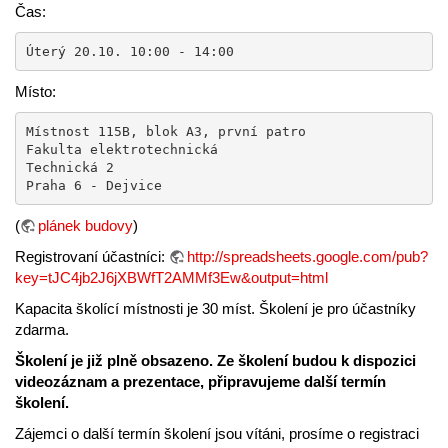
Čas:
Úterý 20.10. 10:00 - 14:00
Místo:
Místnost 115B, blok A3, první patro

Fakulta elektrotechnická

Technická 2

Praha 6 - Dejvice
(
plánek budovy
)
Registrovaní účastníci:
http://spreadsheets.google.com/pub?
key=tJC4jb2J6jXBWfT2AMMf3Ew&output=html
Kapacita školící místnosti je 30 míst. Školení je pro účastníky
zdarma.
Školení je již plně obsazeno. Ze školení budou k dispozici
videozáznam a prezentace, připravujeme další termín
školení.
Zájemci o další termín školení jsou vítáni, prosíme o registraci