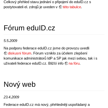
Celkový přehled stavu jednání o připojení do eduID.cz s
postytovateli el. zdrojů je uveden v
této tabulce
.
Fórum eduID.cz
5.5.2009
Na podporu federace eduID.cz jsme do provozu uvedli
diskusní fórum
. Fórum vzniklo za účelem zlepšení
komunikace administrátorů IdP a SP jak mezi sebou, tak i s
uživateli federace eduID.cz. Bližší info
na fóru
.
Nový web
23.4.2009
Federace eduID.cz má nový, přehledněji uspořádaný a