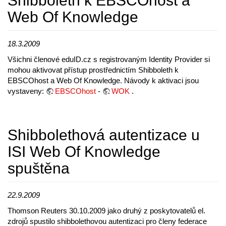
Shibboleth k EBSCOhost a
Web Of Knowledge
18.3.2009
Všichni členové eduID.cz s registrovaným Identity Provider si
mohou aktivovat přístup prostřednictím Shibboleth k
EBSCOhost a Web Of Knowledge. Návody k aktivaci jsou
vystaveny:
EBSCOhost
-
WOK
.
Shibbolethová autentizace u
ISI Web Of Knowledge
spuštěna
22.9.2009
Thomson Reuters 30.10.2009 jako druhý z poskytovatelů el.
zdrojů spustilo shibbolethovou autentizaci pro členy federace