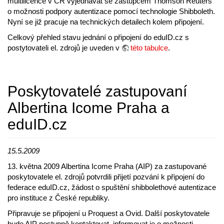
multilicence v ČR vyjednávat se zástupcem Thomson Reuters
o možnosti podpory autentizace pomocí technologie Shibboleth.
Nyní se již pracuje na technických detailech kolem připojení.
Celkový přehled stavu jednání o připojení do eduID.cz s
postytovateli el. zdrojů je uveden v
této tabulce
.
Poskytovatelé zastupovaní
Albertina Icome Praha a
eduID.cz
15.5.2009
13. května 2009 Albertina Icome Praha (AIP) za zastupované
poskytovatele el. zdrojů potvrdili přijetí pozvání k připojení do
federace eduID.cz, žádost o spuštění shibbolethové autentizace
pro instituce z České republiky.
Připravuje se připojení u Proquest a Ovid. Další poskytovatele
bude AIP postupně kontaktovat, informovat je o možnosti