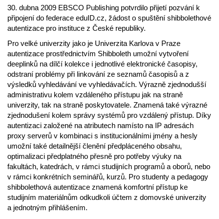
30. dubna 2009 EBSCO Publishing potvrdilo přijetí pozvání k
připojení do federace eduID.cz, žádost o spuštění shibbolethové
autentizace pro instituce z České republiky.
Pro velké univerzity jako je Univerzita Karlova v Praze
autentizace prostřednictvím Shibboleth umožní vytvoření
deeplinků na dílčí kolekce i jednotlivé elektronické časopisy,
odstraní problémy při linkování ze seznamů časopisů a z
výsledků vyhledávání ve vyhledávačích. Výrazně zjednodušší
administrativu kolem vzdáleného přístupu jak na straně
univerzity, tak na straně poskytovatele. Znamená také výrazné
zjednodušení kolem správy systémů pro vzdálený přístup. Díky
autentizaci založené na atributech namísto na IP adresách
proxy serverů v kombinaci s institucionálními jmény a hesly
umožní také detailnější členění předpláceného obsahu,
optimalizaci předplatného přesně pro potřeby výuky na
fakultách, katedrách, v rámci studijních programů a oborů, nebo
v rámci konkrétních seminářů, kurzů. Pro studenty a pedagogy
shibbolethová autentizace znamená komfortní přístup ke
studijním materiálnům odkudkoli účtem z domovské univerzity
a jednotným přihlášením.