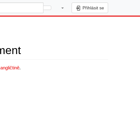
Přihlásit se
ement
v
angličtině
.