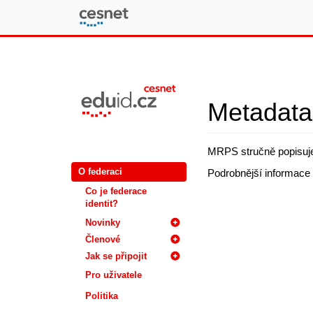
eduID.cz
Metadata 
MRPS stručně popisuje
O federaci
Podrobnější informace 
Co je federace
identit?
Novinky
Členové
Jak se připojit
Pro uživatele
Politika