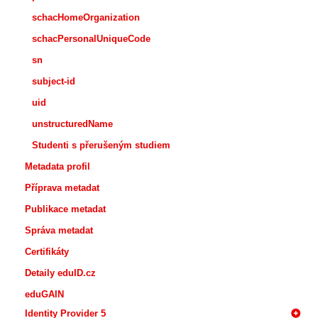
schacHomeOrganization
schacPersonalUniqueCode
sn
subject-id
uid
unstructuredName
Studenti s přerušeným studiem
Metadata profil
Příprava metadat
Publikace metadat
Správa metadat
Certifikáty
Detaily eduID.cz
eduGAIN
Identity Provider 5