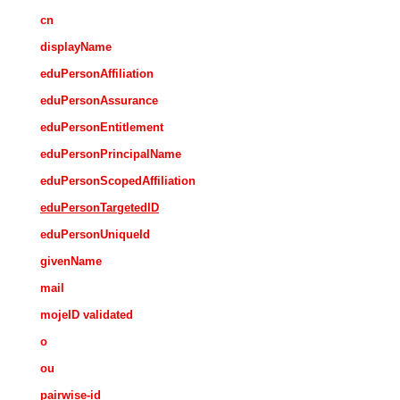
cn
displayName
eduPersonAffiliation
eduPersonAssurance
eduPersonEntitlement
eduPersonPrincipalName
eduPersonScopedAffiliation
eduPersonTargetedID
eduPersonUniqueId
givenName
mail
mojeID validated
o
ou
pairwise-id