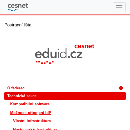
eduID.cz
Postranní lišta
O federaci
Technická sekce
Kompatibilní software
Možnosti připojení IdP
Vlastní infrastruktura
Hostovaná infrastruktura