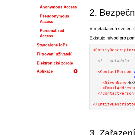
Anonymous Access
2. Bezpečn
Pseudonymous
Access
V metadatech své enti
Personalized
Access
Existuje návod pro p
Standalone IdPs
<EntityDescriptor
Filtrování uživatelů
<!-- metadata -
Elektronické zdroje
Aplikace
<ContactPerson
<GivenName
>
EX
<EmailAddress
</ContactPerson
</EntityDescripto
3. Zařazení