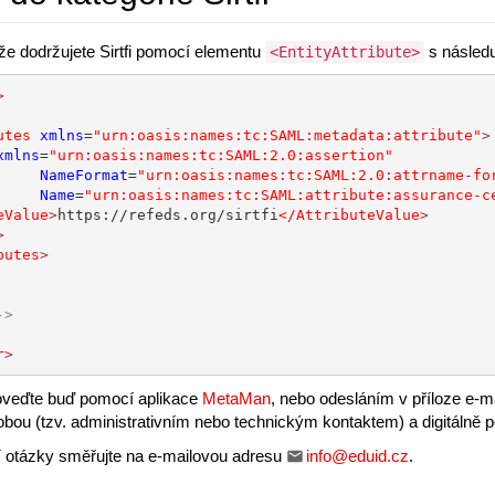
e dodržujete Sirtfi pomocí elementu
s následu
<EntityAttribute>
>
utes
xmlns
=
"urn:oasis:names:tc:SAML:metadata:attribute"
>
xmlns
=
"urn:oasis:names:tc:SAML:2.0:assertion"
NameFormat
=
"urn:oasis:names:tc:SAML:2.0:attrname-fo
Name
=
"urn:oasis:names:tc:SAML:attribute:assurance-c
eValue
>
https://refeds.org/sirtfi
</AttributeValue
>
>
butes
>
->
r
>
roveďte buď pomocí aplikace
MetaMan
, nebo odesláním v příloze e-m
ou (tzv. administrativním nebo technickým kontaktem) a digitálně 
í otázky směřujte na e-mailovou adresu
info@eduid.cz
.