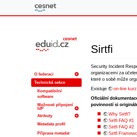
eduID.cz
Sirtfi
Security Incident Resp
organizacemi za účelem
O federaci
které o sobě může orga
Technická sekce
Existuje
on-line kurz
Kompatibilní
software
Oficiální dokumentace
povinností si originál
Možnosti připojení
IdP
Why Sirtfi?
Atributy
Sirtfi FAQ #1
Metadata profil
Sirtfi FAQ #2
Sirtfi Framew
Příprava metadat