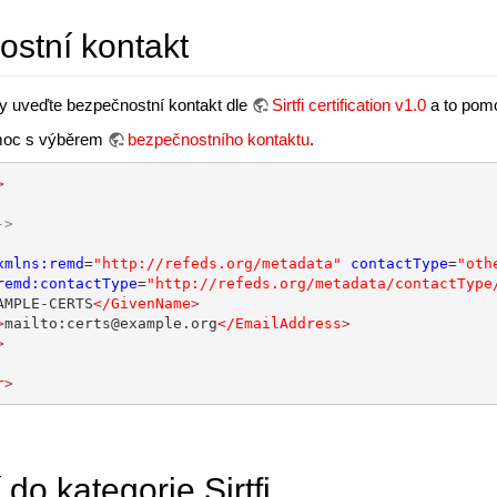
ostní kontakt
ty uveďte bezpečnostní kontakt dle
Sirtfi certification v1.0
a to pomo
omoc s výběrem
bezpečnostního kontaktu
.
>
->
xmlns:remd
=
"http://refeds.org/metadata"
contactType
=
"oth
remd:contactType
=
"http://refeds.org/metadata/contactType
AMPLE-CERTS
</GivenName
>
>
mailto:certs@example.org
</EmailAddress
>
>
r
>
 do kategorie Sirtfi