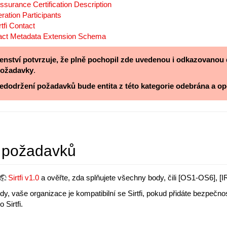
 Assurance Certification Description
ration Participants
tfi Contact
tact Metadata Extension Schema
lenství potvrzuje, že plně pochopil zde uvedenou i odkazovanou d
požadavky
.
nedodržení požadavků bude entita z této kategorie odebrána a 
a požadavků
Sirtfi v1.0
a ověřte, zda splňujete všechny body, čili [OS1-OS6], [
dy, vaše organizace je kompatibilní se Sirtfi, pokud přidáte bezpečno
Sirtfi.