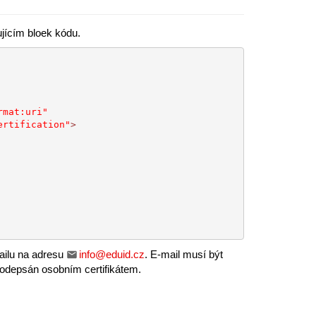
jícím bloek kódu.
rmat:uri"
ertification"
>
ailu na adresu
info@eduid.cz
. E-mail musí být
podepsán osobním certifikátem.