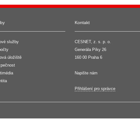
žby
Kontakt
ové služby
CESNET, z. s. p. o.
očty
Generála Píky 26
ová úložiště
160 00 Praha 6
pečnost
timédia
Napište nám
ntita
Přihlášení pro správce