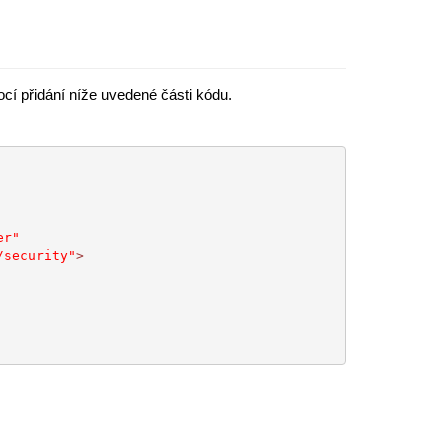
cí přidání níže uvedené části kódu.
er"
/security"
>