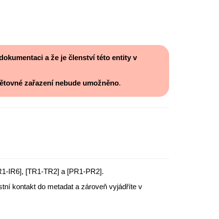
okumentaci a že je členství této entity v
opětovné zařazení nebude umožněno
.
IR1-IR6], [TR1-TR2] a [PR1-PR2].
stní kontakt do metadat a zároveň vyjádříte v