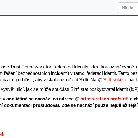
onse Trust Framework for Federated Identity, zkratkou označované 
 řešení bezpečnostních incidentů v rámci federací identit. Tento b
nizace prohlásit, aby získala označení Sirtfi. Na
Sirtfi wiki
se nach
vysvětlující, jak se může součástí Sirtfi stát poskytovatel identit (I
 v angličtině se nachází na adrese
https://refeds.org/sirtfi
a ch
ní dokumentaci prostudovat. Zde se nachází pouze nejdůležitější i
ork