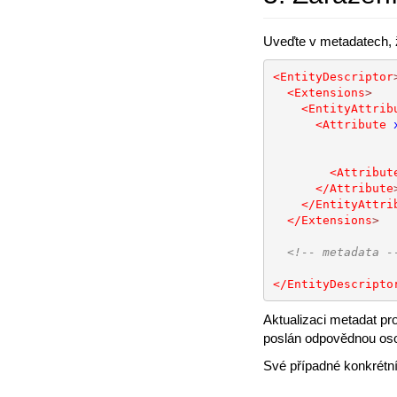
Uveďte v metadatech, ž
<EntityDescriptor
<Extensions
>
<EntityAttrib
<Attribute
<Attribut
</Attribute
</EntityAttri
</Extensions
>
<!-- metadata -
</EntityDescripto
Aktualizaci metadat p
poslán odpovědnou osob
Své případné konkrétn