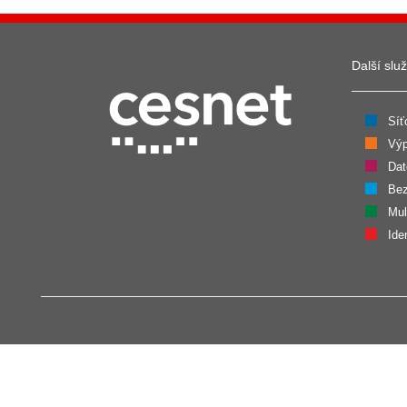
Další slu
Síť
Výp
Dat
Bez
Mul
Ide