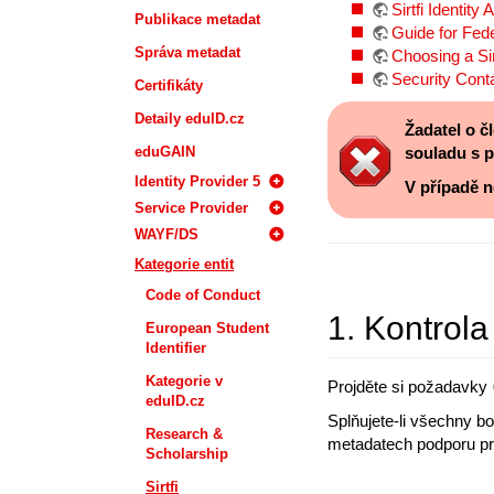
Sirtfi Identity
Publikace metadat
Guide for Fede
Správa metadat
Choosing a Sir
Security Con
Certifikáty
Detaily eduID.cz
Žadatel o č
eduGAIN
souladu s 
Identity Provider 5
V případě 
Service Provider
WAYF/DS
Kategorie entit
Code of Conduct
1. Kontrol
European Student
Identifier
Kategorie v
Projděte si požadavky
eduID.cz
Splňujete-li všechny bo
Research &
metadatech podporu pro 
Scholarship
Sirtfi