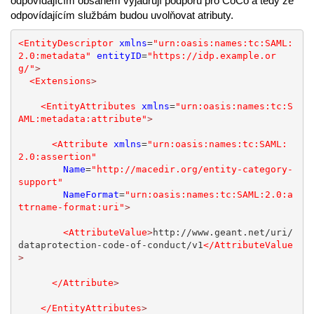
odpovídajícím obsahem vyjadřují podporu pro CoCo a tedy že
odpovídajícím službám budou uvolňovat atributy.
<EntityDescriptor
xmlns
=
"urn:oasis:names:tc:SAML:
2.0:metadata"
entityID
=
"https://idp.example.or
g/"
>
<Extensions
>
<EntityAttributes
xmlns
=
"urn:oasis:names:tc:S
AML:metadata:attribute"
>
<Attribute
xmlns
=
"urn:oasis:names:tc:SAML:
2.0:assertion"
Name
=
"http://macedir.org/entity-category-
support"
NameFormat
=
"urn:oasis:names:tc:SAML:2.0:a
ttrname-format:uri"
>
<AttributeValue
>
http://www.geant.net/uri/
dataprotection-code-of-conduct/v1
</AttributeValue
>
</Attribute
>
</EntityAttributes
>