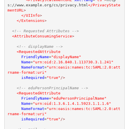
s://www.example.org/cs/privacy.html
</PrivacyState
mentURL
>
</UIInfo
>
</Extensions
>
<!-- Requested Attributes -->
<AttributeConsumingService
>
<!-- displayName -->
<RequestedAttribute
FriendlyName
=
"displayName"
Name
=
"urn:oid:2.16.840.1.113730.3.1.241"
NameFormat
=
"urn:oasis:names:tc:SAML:2.0:att
rname-format:uri"
isRequired
=
"true"
/>
<!-- eduPersonPrincipalName -->
<RequestedAttribute
FriendlyName
=
"eduPersonPrincipalName"
Name
=
"urn:oid:1.3.6.1.4.1.5923.1.1.1.6"
NameFormat
=
"urn:oasis:names:tc:SAML:2.0:att
rname-format:uri"
isRequired
=
"true"
/>