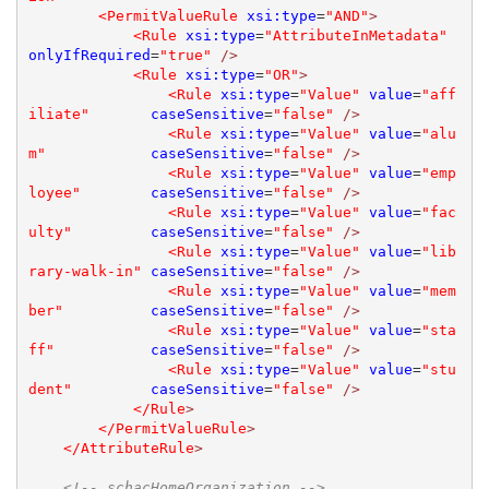
<PermitValueRule
xsi:type
=
"AND"
>
<Rule
xsi:type
=
"AttributeInMetadata"
onlyIfRequired
=
"true"
/>
<Rule
xsi:type
=
"OR"
>
<Rule
xsi:type
=
"Value"
value
=
"aff
iliate"
caseSensitive
=
"false"
/>
<Rule
xsi:type
=
"Value"
value
=
"alu
m"
caseSensitive
=
"false"
/>
<Rule
xsi:type
=
"Value"
value
=
"emp
loyee"
caseSensitive
=
"false"
/>
<Rule
xsi:type
=
"Value"
value
=
"fac
ulty"
caseSensitive
=
"false"
/>
<Rule
xsi:type
=
"Value"
value
=
"lib
rary-walk-in"
caseSensitive
=
"false"
/>
<Rule
xsi:type
=
"Value"
value
=
"mem
ber"
caseSensitive
=
"false"
/>
<Rule
xsi:type
=
"Value"
value
=
"sta
ff"
caseSensitive
=
"false"
/>
<Rule
xsi:type
=
"Value"
value
=
"stu
dent"
caseSensitive
=
"false"
/>
</Rule
>
</PermitValueRule
>
</AttributeRule
>
<!-- schacHomeOrganization -->