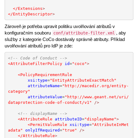
</Extensions
>
</EntityDescriptor
>
Zároveň je potřeba upravit politiku uvolňování atributů v
konfiguračním souboru
, aby
conf/attribute-filter.xml
služby z kategorie CoCo dostávaly správně atributy. Příklad
uvolňování atributů pro IdP je zde:
<!-- Code of Conduct -->
<AttributeFilterPolicy
id
=
"coco"
>
<PolicyRequirementRule
xsi:type
=
"EntityAttributeExactMatch"
attributeName
=
"http://macedir.org/entity-
category"
attributeValue
=
"http://www.geant.net/uri/
dataprotection-code-of-conduct/v1"
/>
<!-- displayName -->
<AttributeRule
attributeID
=
"displayName"
>
<PermitValueRule
xsi:type
=
"AttributeInMet
adata"
onlyIfRequired
=
"true"
/>
</AttributeRule
>