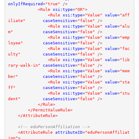
onlyIfRequired
=
"true"
/>
<Rule
xsi:type
=
"OR"
>
<Rule
xsi:type
=
"Value"
value
=
"aff
iliate"
caseSensitive
=
"false"
/>
<Rule
xsi:type
=
"Value"
value
=
"alu
m"
caseSensitive
=
"false"
/>
<Rule
xsi:type
=
"Value"
value
=
"emp
loyee"
caseSensitive
=
"false"
/>
<Rule
xsi:type
=
"Value"
value
=
"fac
ulty"
caseSensitive
=
"false"
/>
<Rule
xsi:type
=
"Value"
value
=
"lib
rary-walk-in"
caseSensitive
=
"false"
/>
<Rule
xsi:type
=
"Value"
value
=
"mem
ber"
caseSensitive
=
"false"
/>
<Rule
xsi:type
=
"Value"
value
=
"sta
ff"
caseSensitive
=
"false"
/>
<Rule
xsi:type
=
"Value"
value
=
"stu
dent"
caseSensitive
=
"false"
/>
</Rule
>
</PermitValueRule
>
</AttributeRule
>
<!-- eduPersonAffiliation -->
<AttributeRule
attributeID
=
"eduPersonAffiliat
ion"
>