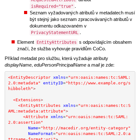
.
isRequired="true"
Seznam vyžadovaných atributů v metadatech musí
být stejný jako seznam zpracovávaných atributů v
dokumentu odkazovaném v
.
PrivacyStatementURL
Element
s odpovídajícím obsahem
EntityAttributes
značí, že služba vyhovuje pravidlům CoCo.
Příklad metadat pro službu, která vyžaduje atributy
displayName
,
eduPersonPrincipalName
a
mail
je zde:
<EntityDescriptor
xmlns
=
"urn:oasis:names:tc:SAML:
2.0:metadata"
entityID
=
"https://www.example.org/s
hibboleth"
>
<Extensions
>
<EntityAttributes
xmlns
=
"urn:oasis:names:tc:S
AML:metadata:attribute"
>
<Attribute
xmlns
=
"urn:oasis:names:tc:SAML:
2.0:assertion"
Name
=
"http://macedir.org/entity-category"
NameFormat
=
"urn:oasis:names:tc:SAML:2.0:a
ttrname-format:uri"
>