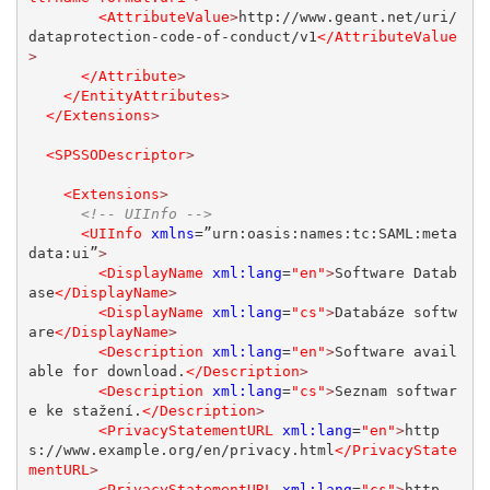
<AttributeValue
>
http://www.geant.net/uri/
dataprotection-code-of-conduct/v1
</AttributeValue
>
</Attribute
>
</EntityAttributes
>
</Extensions
>
<SPSSODescriptor
>
<Extensions
>
<!-- UIInfo -->
<UIInfo
xmlns
=”urn:oasis:names:tc:SAML:meta
data:ui”
>
<DisplayName
xml:lang
=
"en"
>
Software Datab
ase
</DisplayName
>
<DisplayName
xml:lang
=
"cs"
>
Databáze softw
are
</DisplayName
>
<Description
xml:lang
=
"en"
>
Software avail
able for download.
</Description
>
<Description
xml:lang
=
"cs"
>
Seznam softwar
e ke stažení.
</Description
>
<PrivacyStatementURL
xml:lang
=
"en"
>
http
s://www.example.org/en/privacy.html
</PrivacyState
mentURL
>
<PrivacyStatementURL
xml:lang
=
"cs"
>
http