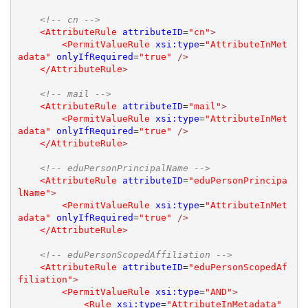
<!-- cn -->
<AttributeRule
attributeID
=
"cn"
>
<PermitValueRule
xsi:type
=
"AttributeInMet
adata"
onlyIfRequired
=
"true"
/>
</AttributeRule
>
<!-- mail -->
<AttributeRule
attributeID
=
"mail"
>
<PermitValueRule
xsi:type
=
"AttributeInMet
adata"
onlyIfRequired
=
"true"
/>
</AttributeRule
>
<!-- eduPersonPrincipalName -->
<AttributeRule
attributeID
=
"eduPersonPrincipa
lName"
>
<PermitValueRule
xsi:type
=
"AttributeInMet
adata"
onlyIfRequired
=
"true"
/>
</AttributeRule
>
<!-- eduPersonScopedAffiliation -->
<AttributeRule
attributeID
=
"eduPersonScopedAf
filiation"
>
<PermitValueRule
xsi:type
=
"AND"
>
<Rule
xsi:type
=
"AttributeInMetadata"