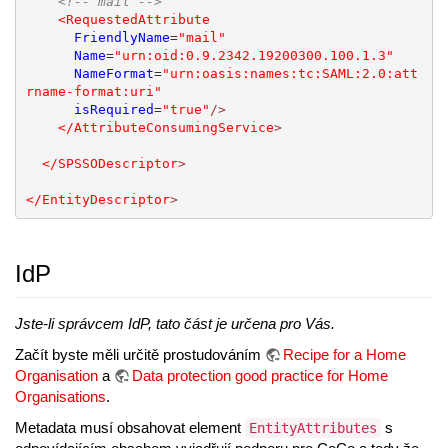
<!-- mail -->
<RequestedAttribute
FriendlyName
=
"mail"
Name
=
"urn:oid:0.9.2342.19200300.100.1.3"
NameFormat
=
"urn:oasis:names:tc:SAML:2.0:att
rname-format:uri"
isRequired
=
"true"
/>
</AttributeConsumingService
>
</SPSSODescriptor
>
</EntityDescriptor
>
IdP
Jste-li správcem IdP, tato část je určena pro Vás.
Začít byste měli určitě prostudováním
Recipe for a Home
Organisation
a
Data protection good practice for Home
Organisations
.
Metadata musí obsahovat element
s
EntityAttributes