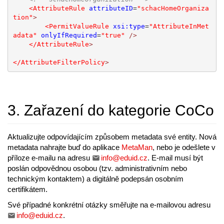
<AttributeRule
attributeID
=
"schacHomeOrganiza
tion"
>
<PermitValueRule
xsi:type
=
"AttributeInMet
adata"
onlyIfRequired
=
"true"
/>
</AttributeRule
>
</AttributeFilterPolicy
>
3. Zařazení do kategorie CoCo
Aktualizujte odpovídajícím způsobem metadata své entity. Nová
metadata nahrajte buď do aplikace
MetaMan
, nebo je odešlete v
příloze e-mailu na adresu
info@eduid.cz
. E-mail musí být
poslán odpovědnou osobou (tzv. administrativním nebo
technickým kontaktem) a digitálně podepsán osobním
certifikátem.
Své případné konkrétní otázky směřujte na e-mailovou adresu
info@eduid.cz
.