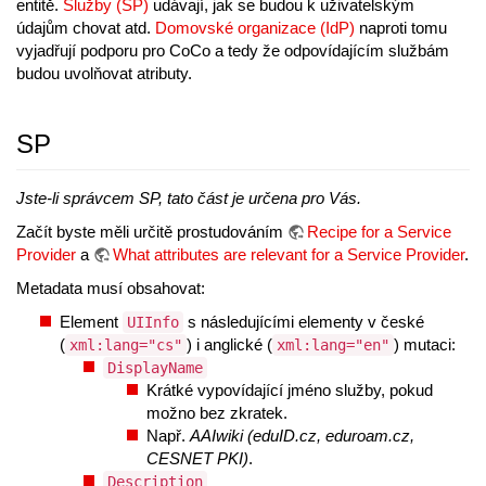
entitě.
Služby (SP)
udávají, jak se budou k uživatelským
údajům chovat atd.
Domovské organizace (IdP)
naproti tomu
vyjadřují podporu pro CoCo a tedy že odpovídajícím službám
budou uvolňovat atributy.
SP
Jste-li správcem SP, tato část je určena pro Vás.
Začít byste měli určitě prostudováním
Recipe for a Service
Provider
a
What attributes are relevant for a Service Provider
.
Metadata musí obsahovat:
Element
s následujícími elementy v české
UIInfo
(
) i anglické (
) mutaci:
xml:lang="cs"
xml:lang="en"
DisplayName
Krátké vypovídající jméno služby, pokud
možno bez zkratek.
Např.
AAIwiki (eduID.cz, eduroam.cz,
CESNET PKI)
.
Description