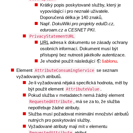
Krátký popis poskytované služby, který je
vypovídající i pro neznalé uživatele.
Doporučená délka je 140 znaků,
Např.
DokuWiki pro projekty eduID.cz,
eduroam.cz a CESNET PKI
.
PrivacyStatementURL
URL
adresa k dokumentu se zásady ochrany
osobních informací. Dokument musí být
přístupný bez nutnosti jakékoliv autentizace.
Je vhodné použít následující
šablonu
.
Element
se seznam
AttributeConsumingService
vyžadovaných atributů.
Je-li vyžadovaná nějaká specifická hodnota, měl by
být použit element
.
AttributeValue
Pokud služba v metadatech nemá žádný element
, má se za to, že služba
RequestedAttribute
nepotřebuje žádné atributy.
Služba musí požadovat minimální množství atributů
nutných pro poskytování služby.
Vyžadované atributy mají mít v elementu
atribut
RequestedAttribute