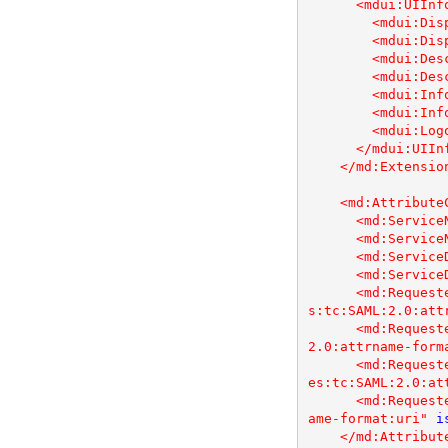
<mdui:UIInf
<mdui:Dis
<mdui:Dis
<mdui:Des
<mdui:Des
<mdui:Inf
<mdui:Inf
<mdui:Log
</mdui:UIIn
</md:Extensio
<md:Attribute
<md:Service
<md:Service
<md:Service
<md:Service
<md:Request
s:tc:SAML:2.0:att
<md:Request
2.0:attrname-form
<md:Request
es:tc:SAML:2.0:at
<md:Request
ame-format:uri"
i
</md:Attribut