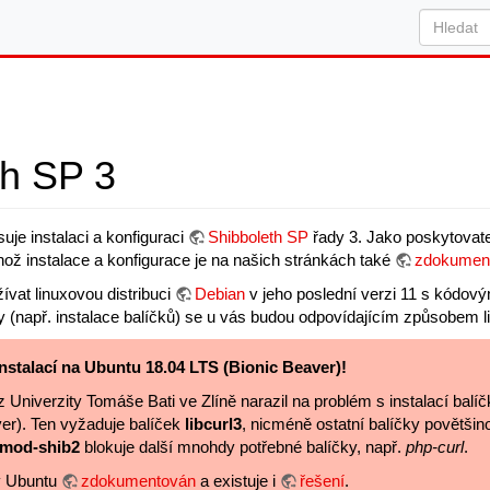
th SP 3
uje instalaci a konfiguraci
Shibboleth SP
řady 3. Jako poskytovate
ehož instalace a konfigurace je na našich stránkách také
zdokumen
vat linuxovou distribuci
Debian
v jeho poslední verzi 11 s kódo
ky (např. instalace balíčků) se u vás budou odpovídajícím způsobem liš
nstalací na Ubuntu 18.04 LTS (Bionic Beaver)!
 Univerzity Tomáše Bati ve Zlíně narazil na problém s instalací balí
ver). Ten vyžaduje balíček
libcurl3
, nicméně ostatní balíčky povětši
-mod-shib2
blokuje další mnohdy potřebné balíčky, např.
php-curl
.
v Ubuntu
zdokumentován
a existuje i
řešení
.