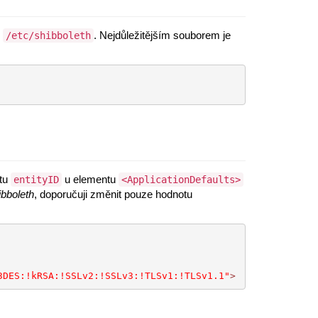
i
. Nejdůležitějším souborem je
/etc/shibboleth
utu
u elementu
entityID
<ApplicationDefaults>
ibboleth
, doporučuji změnit pouze hodnotu
3DES:!kRSA:!SSLv2:!SSLv3:!TLSv1:!TLSv1.1"
>