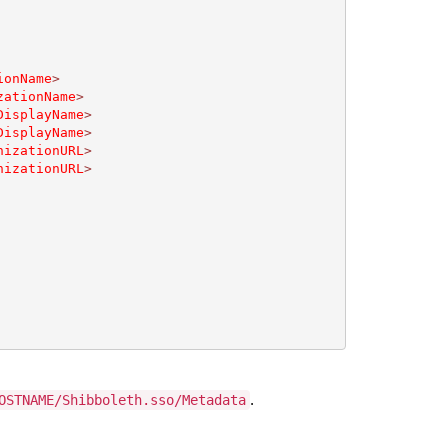
ionName
>
zationName
>
DisplayName
>
DisplayName
>
nizationURL
>
nizationURL
>
.
OSTNAME/Shibboleth.sso/Metadata