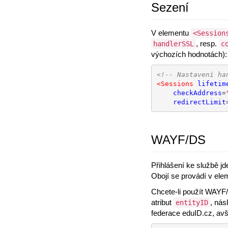
Sezení
V elementu
<Session
, resp.
handlerSSL
c
výchozích hodnotách):
<!-- Nastavení ha
<Sessions
lifetim
checkAddress
=
redirectLimit
WAYF/DS
Přihlášení ke službě j
Obojí se provádí v el
Chcete-li použít WAYF
atribut
, nás
entityID
federace eduID.cz, avš