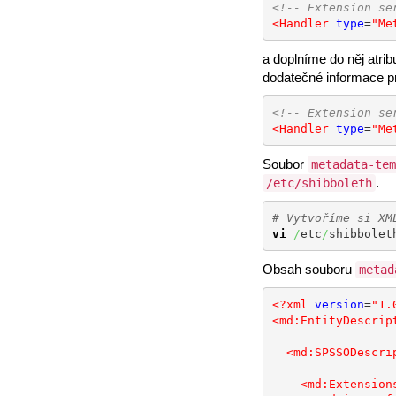
<!-- Extension se
<Handler
type
=
"Me
a doplníme do něj atrib
dodatečné informace p
<!-- Extension se
<Handler
type
=
"Me
Soubor
metadata-tem
.
/etc/shibboleth
# Vytvoříme si XM
vi
/
etc
/
shibbolet
Obsah souboru
metad
<?xml
version
=
"1.
<md:EntityDescrip
<md:SPSSODescri
<md:Extension