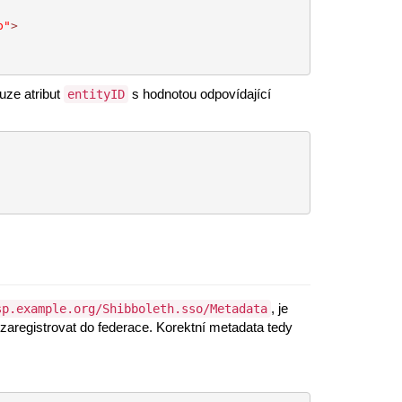
p"
>
uze atribut
s hodnotou odpovídající
entityID
, je
sp.example.org/Shibboleth.sso/Metadata
u zaregistrovat do federace. Korektní metadata tedy