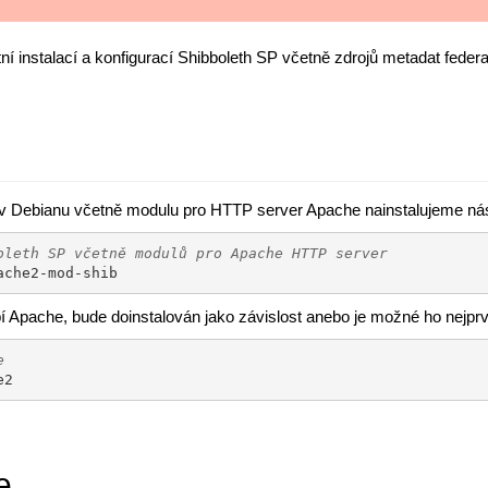
í instalací a konfigurací Shibboleth SP včetně zdrojů metadat fede
 v Debianu včetně modulu pro HTTP server Apache nainstalujeme ná
oleth SP včetně modulů pro Apache HTTP server
ache2-mod-shib
 Apache, bude doinstalován jako závislost anebo je možné ho nejprv
e
e2
e