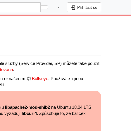
Přihlásit se
le služby (Service Provider, SP) můžete také použít
tována
.
vým označením
Bullseye
. Používáte-li jinou
it.
čku
libapache2-mod-shib2
na Ubuntu 18.04 LTS
nou vyžadují
libcurl4
. Způsobuje to, že balíček