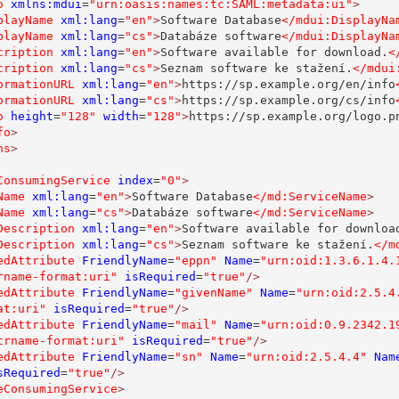
o
xmlns:mdui
=
"urn:oasis:names:tc:SAML:metadata:ui"
>
playName
xml:lang
=
"en"
>
Software Database
</mdui:DisplayNa
playName
xml:lang
=
"cs"
>
Databáze software
</mdui:DisplayNa
cription
xml:lang
=
"en"
>
Software available for download.
<
cription
xml:lang
=
"cs"
>
Seznam software ke stažení.
</mdui
ormationURL
xml:lang
=
"en"
>
https://sp.example.org/en/info
ormationURL
xml:lang
=
"cs"
>
https://sp.example.org/cs/info
o
height
=
"128"
width
=
"128"
>
https://sp.example.org/logo.p
fo
>
ns
>
ConsumingService
index
=
"0"
>
Name
xml:lang
=
"en"
>
Software Database
</md:ServiceName
>
Name
xml:lang
=
"cs"
>
Databáze software
</md:ServiceName
>
Description
xml:lang
=
"en"
>
Software available for downloa
Description
xml:lang
=
"cs"
>
Seznam software ke stažení.
</m
edAttribute
FriendlyName
=
"eppn"
Name
=
"urn:oid:1.3.6.1.4.
rname-format:uri"
isRequired
=
"true"
/>
edAttribute
FriendlyName
=
"givenName"
Name
=
"urn:oid:2.5.4
at:uri"
isRequired
=
"true"
/>
edAttribute
FriendlyName
=
"mail"
Name
=
"urn:oid:0.9.2342.1
trname-format:uri"
isRequired
=
"true"
/>
edAttribute
FriendlyName
=
"sn"
Name
=
"urn:oid:2.5.4.4"
Nam
sRequired
=
"true"
/>
eConsumingService
>