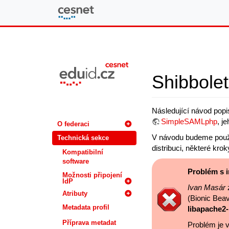
eduID.cz
Shibbole
Následující návod popis
SimpleSAMLphp
, j
O federaci
V návodu budeme použí
Technická sekce
distribuci, některé kro
Kompatibilní
software
Problém s i
Možnosti připojení
IdP
Ivan Masár
z
Atributy
(Bionic Bea
Metadata profil
libapache2
Příprava metadat
Problém je 