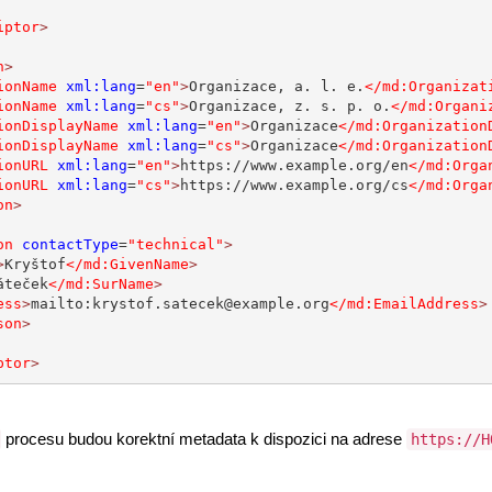
iptor
>
n
>
ionName
xml:lang
=
"en"
>
Organizace, a. l. e.
</md:Organizat
ionName
xml:lang
=
"cs"
>
Organizace, z. s. p. o.
</md:Organi
ionDisplayName
xml:lang
=
"en"
>
Organizace
</md:Organization
ionDisplayName
xml:lang
=
"cs"
>
Organizace
</md:Organization
ionURL
xml:lang
=
"en"
>
https://www.example.org/en
</md:Orga
ionURL
xml:lang
=
"cs"
>
https://www.example.org/cs
</md:Orga
on
>
on
contactType
=
"technical"
>
>
Kryštof
</md:GivenName
>
áteček
</md:SurName
>
ess
>
mailto:krystof.satecek@example.org
</md:EmailAddress
>
son
>
ptor
>
procesu budou korektní metadata k dispozici na adrese
https://H