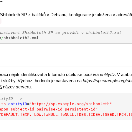
Shibboleth SP z balíčků v Debianu, konfigurace je uložena v adresář
.
l
nastavení Shibboleth SP se provádí v shibboleth2.xml
h
/
shibboleth2.xml
raci nějak identifikovat a k tomuto účelu se používá
entityID
. V atrib
í služby. Výchozí hodnota je nastavena na
https://sp.example.org/sh
S
název serveru.
tityID -->
lts
entityID
=
"https://sp.example.org/shibboleth"
eppn subject-id pairwise-id persistent-id"
"DEFAULT:!EXP:!LOW:!aNULL:!eNULL:!DES:!IDEA:!SEED:!RC4:!