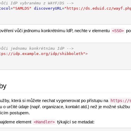
vůči IdP vybranému z WAYF/DS -->
tocol
=
"SAMLDS"
discoveryURL
=
"https://ds.eduid.cz/wayf.ph
it ověření vůči jednomu konkrétnímu IdP, nechte v elementu
po
<SSO>
vůči jednomu konkrétnímu IdP -->
tps://idp.example.org/idp/shibboleth"
>
by
užby, která si můžete nechat vygenerovat po přístupu na
https://
u o určité údaje (např. organizace, kontakt atd.) než je možné služb
jícím postupem.
ajdeme element
týkající se metadat:
<Handler>