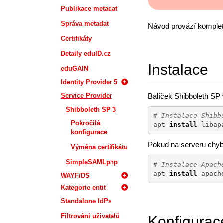
Publikace metadat
Správa metadat
Návod provází kompletn
Certifikáty
Detaily eduID.cz
Instalace
eduGAIN
Identity Provider 5
Service Provider
Balíček Shibboleth SP
Shibboleth SP 3
# Instalace Shibb
Pokročilá
apt 
install
 libap
konfigurace
Pokud na serveru chybí
Výměna certifikátu
SimpleSAMLphp
# Instalace Apach
apt 
install
 apach
WAYF/DS
Kategorie entit
Standalone IdPs
Filtrování uživatelů
Konfigurac