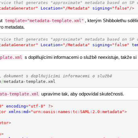
rvice that generates "approximate" metadata based on SP 
tadataGenerator"
Location
=
"/Metadata"
signing
=
"false"
/>
ut
, kterým Shibbolethu sděl
template="metadata-template.xml"
ro metadata.
rvice that generates "approximate" metadata based on SP 
tadataGenerator"
Location
=
"/Metadata"
signing
=
"false"
te
s doplňujícími informacemi o službě neexistuje, takže si 
plate.xml
L dokument s doplňujícími informacemi o službě
h
/
metadata-template.xml
upravíme tak, aby odpovídal skutečnosti.
ata-template.xml
0"
encoding
=
"utf-8"
?>
tor
xmlns:md
=
"urn:oasis:names:tc:SAML:2.0:metadata"
>
ptor
>
s
>