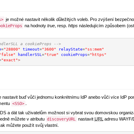
je možné nastavit několik důležitých voleb. Pro zvýšení bezpečno
s>
na hodnoty
true
, resp.
https
následujícím způsobem (ost
ookieProps
ndlerSLL a cookieProps -->
e
=
"28800"
timeout
=
"3600"
relayState
=
"ss:mem"
"false"
handlerSSL
=
"true"
cookieProps
=
"https"
=
"exact"
>
de nastavit buď vůči jednomu konkrétnímu IdP anebo vůči více IdP 
ementu
.
<SSO>
/DS a dát tak uživatelům možnost si vybrat svou domovskou organiz
ledně můžete v atributu
nastavit
URL
adresu WAYF/D
discoveryURL
ak můžete použít svůj vlastní.