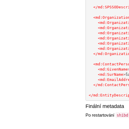
</md:SPSSODescr
<md:Organizatio
<md:Organizat
<md:Organizat
<md:Organizat
<md:Organizat
<md:Organizat
<md:Organizat
</md:Organizati
<md:ContactPers
<md:GivenName
<md:SurName
>
Š
<md:EmailAddr
</md:ContactPer
</md:EntityDescri
Finální metadata
Po restartování
shibd