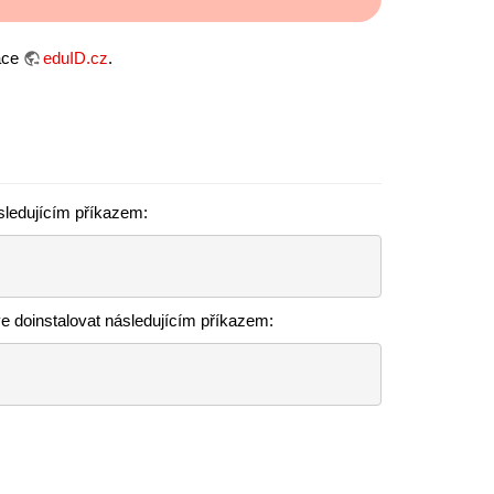
race
eduID.cz
.
sledujícím příkazem:
e doinstalovat následujícím příkazem: