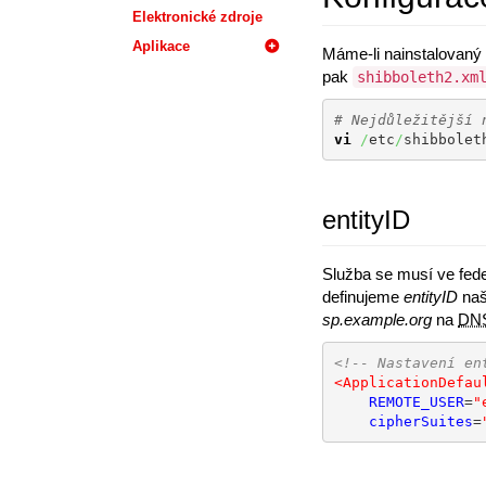
Elektronické zdroje
Aplikace
Máme-li nainstalovaný 
pak
shibboleth2.xm
# Nejdůležitější 
vi
/
etc
/
shibbolet
entityID
Služba se musí ve fede
definujeme
entityID
naš
sp.example.org
na
DN
<!-- Nastavení en
<ApplicationDefau
REMOTE_USER
=
"
cipherSuites
=