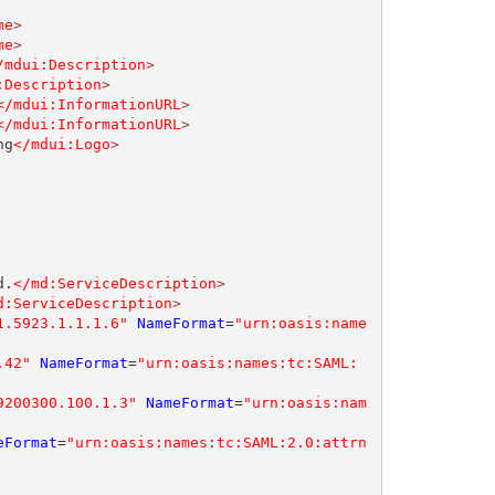
me
>
me
>
/mdui:Description
>
:Description
>
</mdui:InformationURL
>
</mdui:InformationURL
>
ng
</mdui:Logo
>
d.
</md:ServiceDescription
>
d:ServiceDescription
>
1.5923.1.1.1.6"
NameFormat
=
"urn:oasis:name
.42"
NameFormat
=
"urn:oasis:names:tc:SAML:
9200300.100.1.3"
NameFormat
=
"urn:oasis:nam
eFormat
=
"urn:oasis:names:tc:SAML:2.0:attrn