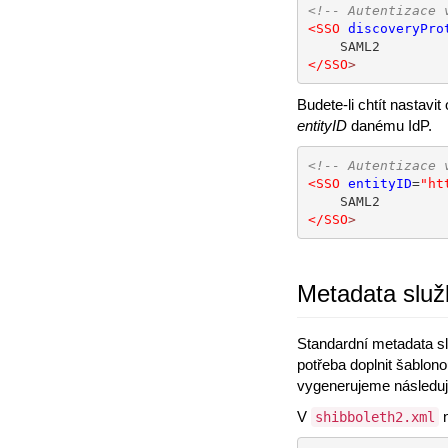
<!-- Autentizace 
<SSO
discoveryPro
</SSO
>
Budete-li chtít nastav
entityID
danému IdP.
<!-- Autentizace 
<SSO
entityID
=
"ht
</SSO
>
Metadata služ
Standardní metadata sl
potřeba doplnit šablono
vygenerujeme následu
V
n
shibboleth2.xml