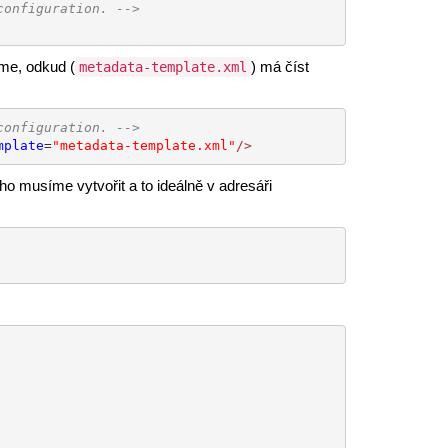
configuration. -->
íme, odkud (
) má číst
metadata-template.xml
configuration. -->
mplate
=
"metadata-template.xml"
/>
ho musíme vytvořit a to ideálně v adresáři