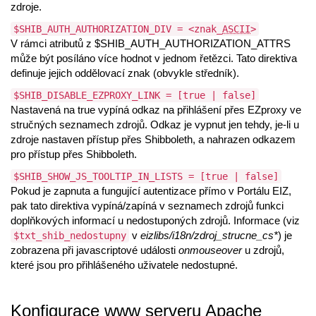
zdroje.
$SHIB_AUTH_AUTHORIZATION_DIV = <znak_
ASCII
>
V rámci atributů z $SHIB_AUTH_AUTHORIZATION_ATTRS
může být posíláno více hodnot v jednom řetězci. Tato direktiva
definuje jejich oddělovací znak (obvykle středník).
$SHIB_DISABLE_EZPROXY_LINK = [true | false]
Nastavená na true vypíná odkaz na přihlášení přes EZproxy ve
stručných seznamech zdrojů. Odkaz je vypnut jen tehdy, je-li u
zdroje nastaven přístup přes Shibboleth, a nahrazen odkazem
pro přístup přes Shibboleth.
$SHIB_SHOW_JS_TOOLTIP_IN_LISTS = [true | false]
Pokud je zapnuta a fungující autentizace přímo v Portálu EIZ,
pak tato direktiva vypíná/zapíná v seznamech zdrojů funkci
doplňkových informací u nedostuponých zdrojů. Informace (viz
v
eizlibs/i18n/zdroj_strucne_cs*
) je
$txt_shib_nedostupny
zobrazena při javascriptové události
onmouseover
u zdrojů,
které jsou pro přihlášeného uživatele nedostupné.
Konfigurace www serveru Apache