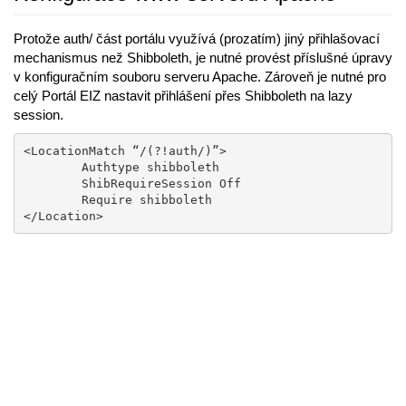
Protože auth/ část portálu využívá (prozatím) jiný přihlašovací
mechanismus než Shibboleth, je nutné provést příslušné úpravy
v konfiguračním souboru serveru Apache. Zároveň je nutné pro
celý Portál EIZ nastavit přihlášení přes Shibboleth na lazy
session.
<LocationMatch “/(?!auth/)”>

	Authtype shibboleth

	ShibRequireSession Off

	Require shibboleth

</Location>