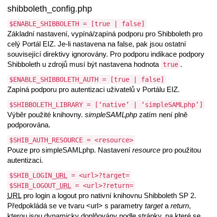
shibboleth_config.php
$ENABLE_SHIBBOLETH = [true | false]
Základní nastavení, vypíná/zapíná podporu pro Shibboleth pro
celý Portál EIZ. Je-li nastavena na false, pak jsou ostatní
související direktivy ignorovány. Pro podporu indikace podpory
Shibboleth u zdrojů musí být nastavena hodnota
.
true
$ENABLE_SHIBBOLETH_AUTH = [true | false]
Zapíná podporu pro autentizaci uživatelů v Portálu EIZ.
$SHIBBOLETH_LIBRARY = [‘native’ | ‘simpleSAMLphp’]
Výběr použité knihovny.
simpleSAMLphp
zatím není plně
podporována.
$SHIB_AUTH_RESOURCE = <resource>
Pouze pro simpleSAMLphp. Nastavení
resource
pro použitou
autentizaci.
$SHIB_LOGIN_
URL
= <url>?target=
$SHIB_LOGOUT_
URL
= <url>?return=
URL
pro login a logout pro nativní knihovnu Shibboleth SP 2.
Předpokládá se ve tvaru <url> s parametry
target
a
return
,
kterou jsou dynamicky doplňovány podle stránky, na které se