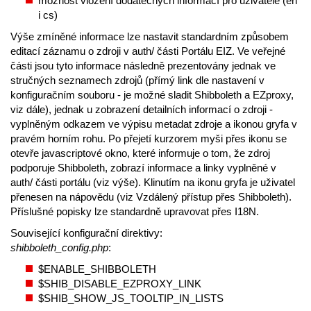
možnost vložení dodatečných informací pro uživatele (en
i cs)
Výše zmíněné informace lze nastavit standardním způsobem
editací záznamu o zdroji v auth/ části Portálu EIZ. Ve veřejné
části jsou tyto informace následně prezentovány jednak ve
stručných seznamech zdrojů (přímý link dle nastavení v
konfiguračním souboru - je možné sladit Shibboleth a EZproxy,
viz dále), jednak u zobrazení detailních informací o zdroji -
vyplněným odkazem ve výpisu metadat zdroje a ikonou gryfa v
pravém horním rohu. Po přejetí kurzorem myši přes ikonu se
otevře javascriptové okno, které informuje o tom, že zdroj
podporuje Shibboleth, zobrazí informace a linky vyplněné v
auth/ části portálu (viz výše). Klinutím na ikonu gryfa je uživatel
přenesen na nápovědu (viz Vzdálený přístup přes Shibboleth).
Příslušné popisky lze standardně upravovat přes I18N.
Související konfigurační direktivy:
shibboleth_config.php
:
$ENABLE_SHIBBOLETH
$SHIB_DISABLE_EZPROXY_LINK
$SHIB_SHOW_JS_TOOLTIP_IN_LISTS