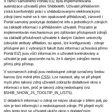
V rámci samotného Portálu EIZ byla implementována
autentizace uživatelů přes Shibboleth. Uživatel přihlášením
získá komfortnější práci s shibbolizovanými elektronickými
zdroji (není nutné se k nim opakovaně přihlašovat), zároveň i
Portál samotný poskytuje dodatečné info o jednotlivých zdrojích
na základě informací o přihlášeném uživateli. Prozatím je
implementován mechanismus pro zjištování přístupnosti zdrojů
na základě příslušnosti uživatele k daným částem univerzity
(obvykle atributy affiliation, ou apod., lze konfigurovat) - zdroje
přístupné jen z vybraných fakult (tuto informaci uchovává přímo
Portál EIZ) jsou vůči informacím o uživateli kontrolovány a
uživatel je pak upozorněn na to, že k daným zdrojům nemá
přímý plný přístup.
V seznamech zdrojů jsou nedostupné zdroje označeny šedou
barvou (lze měnit přes
CSS
). Lze nastavit, aby se při přejetí
myši přes takový zdroj uživateli zobrazilo dodatkové okno s
informací o tom, proč je takový zdroj nedostupný (viz
$SHIB_SHOW_JS_TOOLTIP_IN_LISTS).
U detailních informací o zdroji se název ukazuje v bílém poli, po
ním je text informující o nedostupnosti zdroje. Při přejetí myší
přes tento text se uživateli ukáže okno s dodatečným