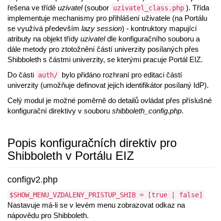
řešena ve třídě
uzivatel
(soubor
). Třída
uzivatel_class.php
implementuje mechanismy pro přihlášení uživatele (na Portálu
se využívá především
lazy session
) - kontruktory mapující
atributy na objekt třídy
uzivatel
dle konfiguračního souboru a
dále metody pro ztotožnění částí univerzity posílaných přes
Shibboleth s částmi univerzity, se kterými pracuje Portál EIZ.
Do části
bylo přidáno rozhraní pro editaci částí
auth/
univerzity (umožňuje definovat jejich identifikátor posílaný IdP).
Celý modul je možné poměrně do detailů ovládat přes příslušné
konfigurační direktivy v souboru
shibboleth_config.php
.
Popis konfiguračních direktiv pro
Shibboleth v Portálu EIZ
configv2.php
$SHOW_MENU_VZDALENY_PRISTUP_SHIB = [true | false]
Nastavuje má-li se v levém menu zobrazovat odkaz na
nápovědu pro Shibboleth.