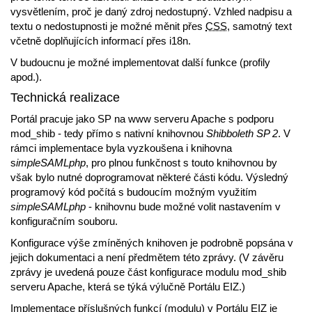
vysvětlením, proč je daný zdroj nedostupný. Vzhled nadpisu a
textu o nedostupnosti je možné měnit přes
CSS
, samotný text
včetně doplňujících informací přes i18n.
V budoucnu je možné implementovat další funkce (profily
apod.).
Technická realizace
Portál pracuje jako SP na www serveru Apache s podporu
mod_shib - tedy přímo s nativní knihovnou
Shibboleth SP 2
. V
rámci implementace byla vyzkoušena i knihovna
s
impleSAMLphp
, pro plnou funkčnost s touto knihovnou by
však bylo nutné doprogramovat některé části kódu. Výsledný
programový kód počítá s budoucím možným využitím
simpleSAMLphp
- knihovnu bude možné volit nastavením v
konfiguračním souboru.
Konfigurace výše zmíněných knihoven je podrobně popsána v
jejich dokumentaci a není předmětem této zprávy. (V závěru
zprávy je uvedená pouze část konfigurace modulu mod_shib
serveru Apache, která se týká výlučně Portálu EIZ.)
Implementace příslušných funkcí (modulu) v Portálu EIZ je