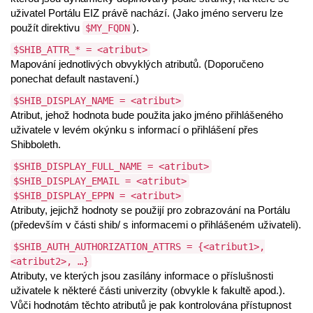
uživatel Portálu EIZ právě nachází. (Jako jméno serveru lze
použít direktivu
).
$MY_FQDN
$SHIB_ATTR_* = <atribut>
Mapování jednotlivých obvyklých atributů. (Doporučeno
ponechat default nastavení.)
$SHIB_DISPLAY_NAME = <atribut>
Atribut, jehož hodnota bude použita jako jméno přihlášeného
uživatele v levém okýnku s informací o přihlášení přes
Shibboleth.
$SHIB_DISPLAY_FULL_NAME = <atribut>
$SHIB_DISPLAY_EMAIL = <atribut>
$SHIB_DISPLAY_EPPN = <atribut>
Atributy, jejichž hodnoty se použijí pro zobrazování na Portálu
(především v části shib/ s informacemi o přihlášeném uživateli).
$SHIB_AUTH_AUTHORIZATION_ATTRS = {<atribut1>,
<atribut2>, …}
Atributy, ve kterých jsou zasílány informace o příslušnosti
uživatele k některé části univerzity (obvykle k fakultě apod.).
Vůči hodnotám těchto atributů je pak kontrolována přístupnost