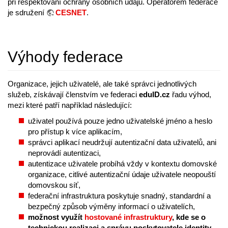
při respektování ochrany osobních údajů. Operátorem federace
je sdružení
CESNET
.
Výhody federace
Organizace, jejich uživatelé, ale také správci jednotlivých
služeb, získávají členstvím ve federaci
eduID.cz
řadu výhod,
mezi které patří například následující:
uživatel používá pouze jedno uživatelské jméno a heslo
pro přístup k více aplikacím,
správci aplikací neudržují autentizační data uživatelů, ani
neprovádí autentizaci,
autentizace uživatele probíhá vždy v kontextu domovské
organizace, citlivé autentizační údaje uživatele neopouští
domovskou síť,
federační infrastruktura poskytuje snadný, standardní a
bezpečný způsob výměny informací o uživatelích,
možnost využít
hostované infrastruktury
, kde se o
technickou realizaci a správu poskytovatele identity