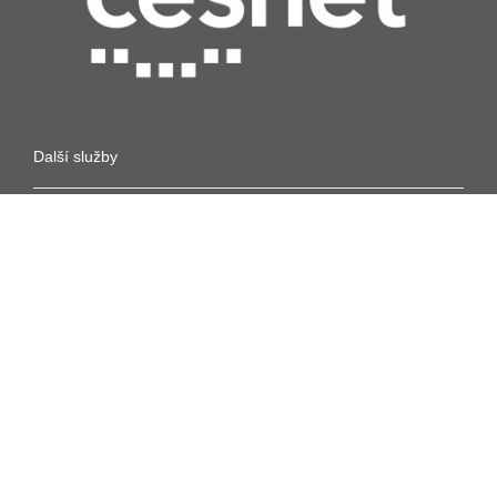
Další služby
Síťové služby
Výpočty
Datová úložiště
Bezpečnost
Multimédia
Identita
Kontakt
CESNET, z. s. p. o.
Generála Píky 26