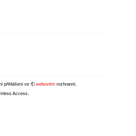
ní přihlášení ve
webovém
rozhranní.
amless Access.