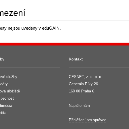
omezení
buty nejsou uvedeny v eduGAIN.
žby
Kontakt
ové služby
CESNET, z. s. p. o.
očty
Generála Píky 26
ová úložiště
160 00 Praha 6
pečnost
timédia
Napište nám
ntita
Přihlášení pro správce