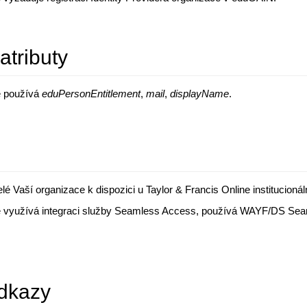
atributy
e používá
eduPersonEntitlement
,
mail
,
displayName
.
elé Vaší organizace k dispozici u Taylor & Francis Online institucionál
ne využívá integraci služby Seamless Access, používá WAYF/DS Se
dkazy