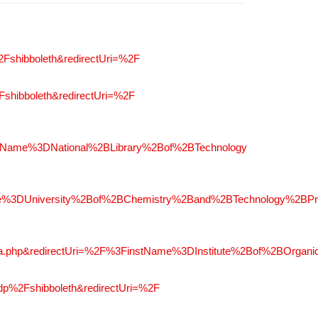
2Fshibboleth&redirectUri=%2F
Fshibboleth&redirectUri=%2F
nstName%3DNational%2BLibrary%2Bof%2BTechnology
ame%3DUniversity%2Bof%2BChemistry%2Band%2BTechnology%2BP
a.php&redirectUri=%2F%3FinstName%3DInstitute%2Bof%2BOrg
idp%2Fshibboleth&redirectUri=%2F