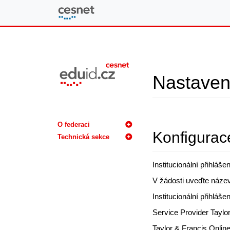
eduID.cz
Nastavení
O federaci
Konfigurac
Technická sekce
Institucionální přihlá
V žádosti uveďte název 
Institucionální přihláš
Service Provider Taylo
Taylor & Francis Onlin