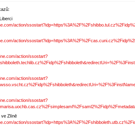
kazů:
Liberci
line.com/action/ssostart?idp=https%3A%2F%2Fshibbo.tul.cz%2Fidp%
line.com/action/ssostart?idp=https%3A%2F%2Fcas.cuni.cz%2Fidp%2
ine.com/action/ssostart?
hibboleth.techlib.cz%2Fidp%2Fshibboleth&redirectUri=%2F%3Fi
ine.com/action/ssostart?
wsso.vscht.cz%2Fidp%2Fshibboleth&redirectUri=%2F%3FinstN
ine.com/action/ssostart?
marisa.uochb.cas.cz%2Fsimplesaml%2Fsaml2%2Fidp%2Fmetadat
 ve Zlíně
line.com/action/ssostart?idp=https%3A%2F%2Fshibboleth.utb.cz%2F