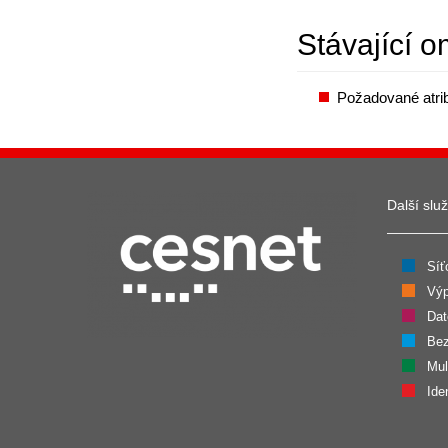
Stávající 
Požadované atri
Další slu
Síť
Výp
Dat
Bez
Mul
Ide