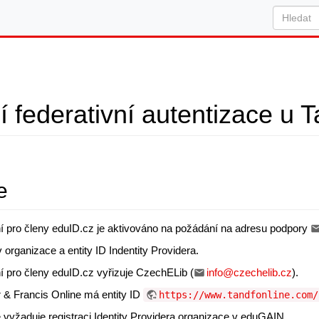
 federativní autentizace u T
e
šení pro členy eduID.cz je aktivováno na požádání na adresu podpory
organizace a entity ID Indentity Providera.
ení pro členy eduID.cz vyřizuje CzechELib (
info@czechelib.cz
).
r & Francis Online má entity ID
https://www.tandfonline.com/
e vyžaduje registraci Identity Providera organizace v eduGAIN.