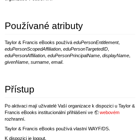
Používané atributy
Taylor & Francis eBooks používá
eduPersonEntitlement
,
eduPersonScopedAffiliation
,
eduPersonTargetedID
,
eduPersonAffiliation
,
eduPersonPrincipalName
,
displayName
,
givenName
,
surname
,
email
.
Přístup
Po aktivaci mají uživatelé Vaší organizace k dispozici u Taylor &
Francis eBooks institucionální přihlášení ve
webovém
rozhranní.
Taylor & Francis eBooks používá vlastní WAYF/DS.
K dispozici je logout.